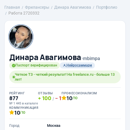
Главная
Фрилансеры
Динара Авагимова
Портфолио
Работа 2720332
Динара Авагимова
›
mbimpa
Паспорт верифицирован
Нейросаммари
Четкое ТЗ - четкий результат! На freelance.ru - больше 13
лет!
РЕЙТИНГ
ОТЗЫВЫ
ПРОФЕССИОНАЛИЗМ
877
100
1
10
/10
/
№ 1 445 в каталоге
КОММУНИКАЦИЯ
10
/10
Город
Москва