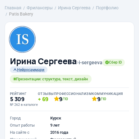
Главная
Фрилансеры
Ирина Сергеева
Портфолио
Patis Bakery
Ирина Сергеева
›
i-sergeeva
Сбер ID
Нейросаммари
Презентации: структура, текст, дизайн
РЕЙТИНГ
ОТЗЫВЫ
ПРОФЕССИОНАЛИЗМ
КОММУНИКАЦИЯ
5 309
69
9
9
/10
/10
№ 262 в каталоге
Город
Курск
Опыт работы
9 лет
На сайте с
2016 года