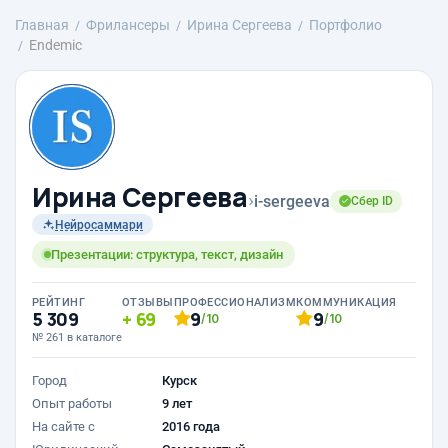
Главная
Фрилансеры
Ирина Сергеева
Портфолио
Endemic
Ирина Сергеева
›
i-sergeeva
Сбер ID
Нейросаммари
Презентации: структура, текст, дизайн
РЕЙТИНГ
ОТЗЫВЫ
ПРОФЕССИОНАЛИЗМ
КОММУНИКАЦИЯ
5 309
69
9
9
/10
/10
№ 261 в каталоге
Город
Курск
Опыт работы
9 лет
На сайте с
2016 года