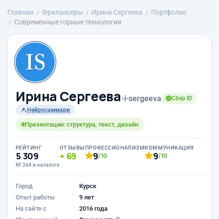
Главная
Фрилансеры
Ирина Сергеева
Портфолио
Современные горные технологии
Ирина Сергеева
›
i-sergeeva
Сбер ID
Нейросаммари
Презентации: структура, текст, дизайн
РЕЙТИНГ
ОТЗЫВЫ
ПРОФЕССИОНАЛИЗМ
КОММУНИКАЦИЯ
5 309
69
9
9
/10
/10
№ 264 в каталоге
Город
Курск
Опыт работы
9 лет
На сайте с
2016 года