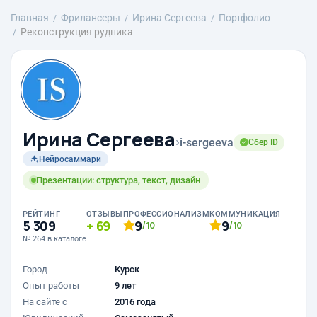
Главная
Фрилансеры
Ирина Сергеева
Портфолио
Реконструкция рудника
Ирина Сергеева
›
i-sergeeva
Сбер ID
Нейросаммари
Презентации: структура, текст, дизайн
РЕЙТИНГ
ОТЗЫВЫ
ПРОФЕССИОНАЛИЗМ
КОММУНИКАЦИЯ
5 309
69
9
9
/10
/10
№ 264 в каталоге
Город
Курск
Опыт работы
9 лет
На сайте с
2016 года