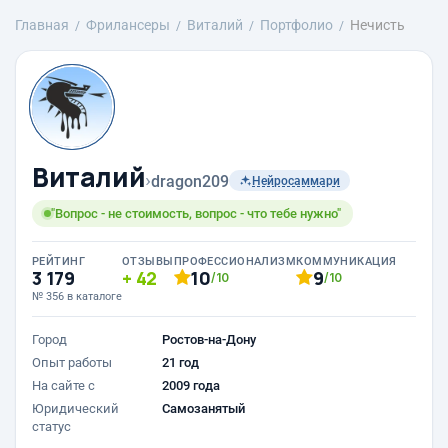
Главная
Фрилансеры
Виталий
Портфолио
Нечисть
Виталий
›
dragon209
Нейросаммари
"Вопрос - не стоимость, вопрос - что тебе нужно"
РЕЙТИНГ
ОТЗЫВЫ
ПРОФЕССИОНАЛИЗМ
КОММУНИКАЦИЯ
3 179
42
10
9
/10
/10
№ 356 в каталоге
Город
Ростов-на-Дону
Опыт работы
21 год
На сайте с
2009 года
Юридический
Самозанятый
статус