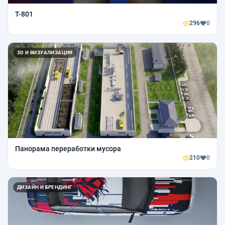
Т-801
296
0
3D И ВИЗУАЛИЗАЦИЯ
Панорама переработки мусора
210
0
ДИЗАЙН И БРЕНДИНГ