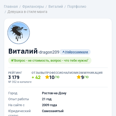
Главная
Фрилансеры
Виталий
Портфолио
Девушка в стиле манга
Виталий
›
dragon209
Нейросаммари
"Вопрос - не стоимость, вопрос - что тебе нужно"
РЕЙТИНГ
ОТЗЫВЫ
ПРОФЕССИОНАЛИЗМ
КОММУНИКАЦИЯ
3 179
42
10
9
/10
/10
№ 352 в каталоге
Город
Ростов-на-Дону
Опыт работы
21 год
На сайте с
2009 года
Юридический
Самозанятый
статус