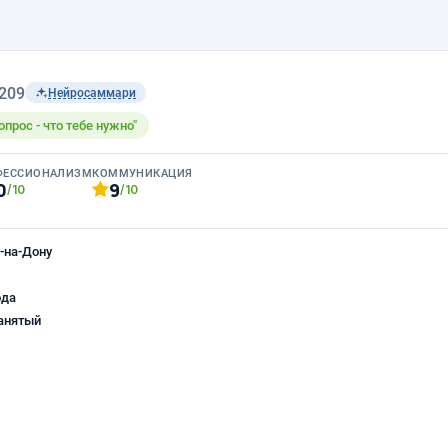
209
Нейросаммари
опрос - что тебе нужно"
ФЕССИОНАЛИЗМ
КОММУНИКАЦИЯ
0
9
/10
/10
-на-Дону
ода
анятый