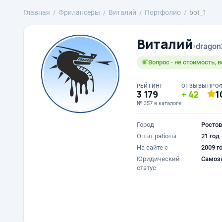
Главная
Фрилансеры
Виталий
Портфолио
bot_1
Виталий
›
dragon
"Вопрос - не стоимость, в
РЕЙТИНГ
ОТЗЫВЫ
ПРО
3 179
42
1
№ 357 в каталоге
Город
Ростов
Опыт работы
21 год
На сайте с
2009 г
Юридический
Самоз
статус