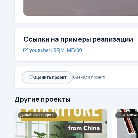
Ссылки на примеры реализации
youtu.be/LRFjM_MEc00
♡
Оценить проект
Оценили проект:
Другие проекты
ДИЗАЙН И БРЕНДИНГ
3D И ВИЗУА