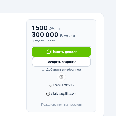
1 500
₽/час
300 000
₽/месяц
средняя ставка
Начать диалог
Создать задание
Добавить в избранное
+79081792737
vitalytsoy.tilda.ws
Пожаловаться на профиль