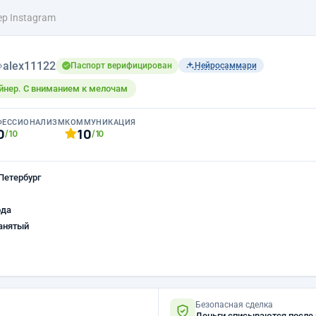
р Instagram
›
alex11122
Паспорт верифицирован
Нейросаммари
йнер. С вниманием к мелочам
ФЕССИОНАЛИЗМ
КОММУНИКАЦИЯ
0
10
/10
/10
Петербург
ода
анятый
Безопасная сделка
Деньги списываются после