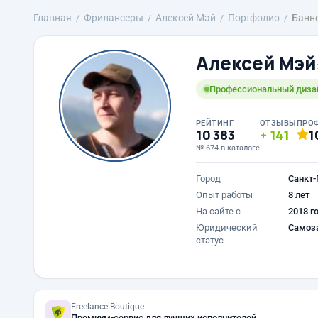
Главная
Фрилансеры
Алексей Мэй
Портфолио
Банне
Алексей Мэй
Профессиональный диза
РЕЙТИНГ
ОТЗЫВЫ
ПРО
10 383
141
1
№ 674 в каталоге
Город
Санкт-
Опыт работы
8 лет
На сайте с
2018 г
Юридический
Самоз
статус
Freelance.Boutique
Премиум-сервис для лучших исполнителей