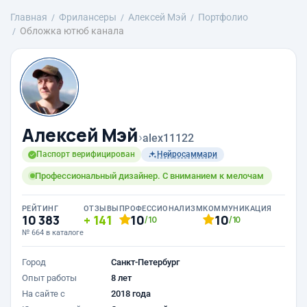
Главная
Фрилансеры
Алексей Мэй
Портфолио
Обложка ютюб канала
Алексей Мэй
›
alex11122
Паспорт верифицирован
Нейросаммари
Профессиональный дизайнер. С вниманием к мелочам
РЕЙТИНГ
ОТЗЫВЫ
ПРОФЕССИОНАЛИЗМ
КОММУНИКАЦИЯ
10 383
141
10
10
/10
/10
№ 664 в каталоге
Город
Санкт-Петербург
Опыт работы
8 лет
На сайте с
2018 года