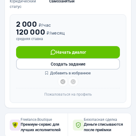
Юридический
Самозанятый
статус
2 000
₽/час
120 000
₽/месяц
средняя ставка
Начать диалог
Создать задание
Добавить в избранное
Пожаловаться на профиль
Freelance.Boutique
Безопасная сделка
Премиум-сервис для
Деньги списываются
лучших исполнителей
после приёмки