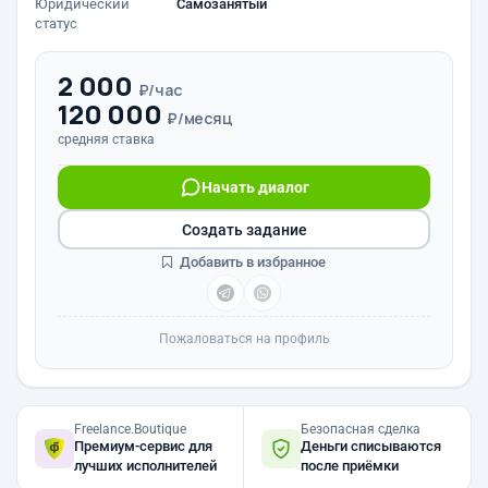
Юридический
Самозанятый
статус
2 000
₽/час
120 000
₽/месяц
средняя ставка
Начать диалог
Создать задание
Добавить в избранное
Пожаловаться на профиль
Freelance.Boutique
Безопасная сделка
Премиум-сервис для
Деньги списываются
лучших исполнителей
после приёмки