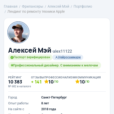
Главная
Фрилансеры
Алексей Мэй
Портфолио
Лендинг по ремонту техники Apple
Алексей Мэй
›
alex11122
Паспорт верифицирован
Нейросаммари
Профессиональный дизайнер. С вниманием к мелочам
РЕЙТИНГ
ОТЗЫВЫ
ПРОФЕССИОНАЛИЗМ
КОММУНИКАЦИЯ
10 383
141
10
10
/10
/10
№ 682 в каталоге
Город
Санкт-Петербург
Опыт работы
8 лет
На сайте с
2018 года