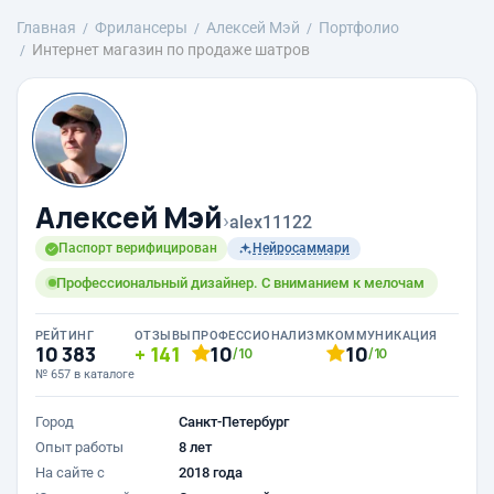
Главная
Фрилансеры
Алексей Мэй
Портфолио
Интернет магазин по продаже шатров
Алексей Мэй
›
alex11122
Паспорт верифицирован
Нейросаммари
Профессиональный дизайнер. С вниманием к мелочам
РЕЙТИНГ
ОТЗЫВЫ
ПРОФЕССИОНАЛИЗМ
КОММУНИКАЦИЯ
10 383
141
10
10
/10
/10
№ 657 в каталоге
Город
Санкт-Петербург
Опыт работы
8 лет
На сайте с
2018 года