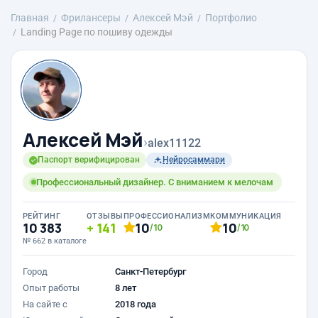
Главная
Фрилансеры
Алексей Мэй
Портфолио
Landing Page по пошиву одежды
Алексей Мэй
›
alex11122
Паспорт верифицирован
Нейросаммари
Профессиональный дизайнер. С вниманием к мелочам
РЕЙТИНГ
ОТЗЫВЫ
ПРОФЕССИОНАЛИЗМ
КОММУНИКАЦИЯ
10 383
141
10
10
/10
/10
№ 662 в каталоге
Город
Санкт-Петербург
Опыт работы
8 лет
На сайте с
2018 года