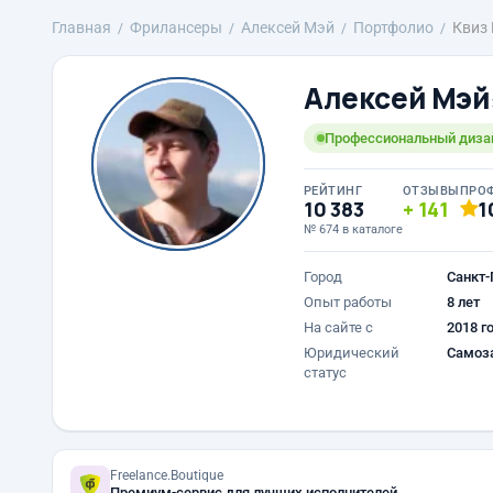
Главная
Фрилансеры
Алексей Мэй
Портфолио
Квиз
Алексей Мэй
Профессиональный диза
РЕЙТИНГ
ОТЗЫВЫ
ПРО
10 383
141
1
№ 674 в каталоге
Город
Санкт-
Опыт работы
8 лет
На сайте с
2018 г
Юридический
Самоз
статус
Freelance.Boutique
Премиум-сервис для лучших исполнителей