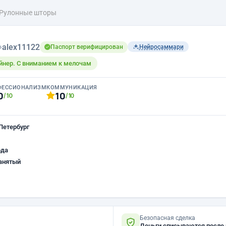
 Рулонные шторы
›
alex11122
Паспорт верифицирован
Нейросаммари
йнер. С вниманием к мелочам
ФЕССИОНАЛИЗМ
КОММУНИКАЦИЯ
0
10
/10
/10
Петербург
ода
анятый
Безопасная сделка
Деньги списываются после