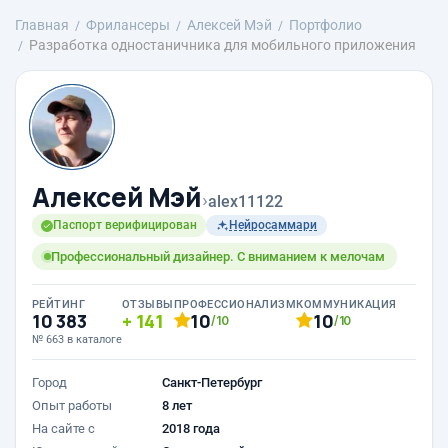
Главная
Фрилансеры
Алексей Мэй
Портфолио
Разработка одностаничника для мобильного приложения
Алексей Мэй
›
alex11122
Паспорт верифицирован
Нейросаммари
Профессиональный дизайнер. С вниманием к мелочам
РЕЙТИНГ
ОТЗЫВЫ
ПРОФЕССИОНАЛИЗМ
КОММУНИКАЦИЯ
10 383
141
10
10
/10
/10
№ 663 в каталоге
Город
Санкт-Петербург
Опыт работы
8 лет
На сайте с
2018 года