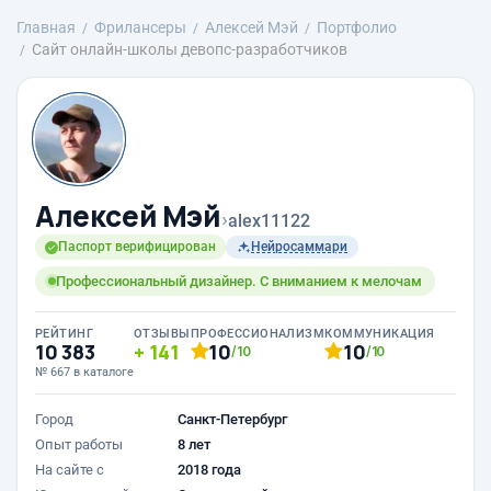
Главная
Фрилансеры
Алексей Мэй
Портфолио
Сайт онлайн-школы девопс-разработчиков
Алексей Мэй
›
alex11122
Паспорт верифицирован
Нейросаммари
Профессиональный дизайнер. С вниманием к мелочам
РЕЙТИНГ
ОТЗЫВЫ
ПРОФЕССИОНАЛИЗМ
КОММУНИКАЦИЯ
10 383
141
10
10
/10
/10
№ 667 в каталоге
Город
Санкт-Петербург
Опыт работы
8 лет
На сайте с
2018 года