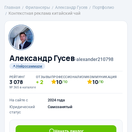
Главная
Фрилансеры
Александр Гусев
Портфолио
Контекстная реклама китайский чай
Александр Гусев
›
alexander210798
Нейросаммари
РЕЙТИНГ
ОТЗЫВЫ
ПРОФЕССИОНАЛИЗМ
КОММУНИКАЦИЯ
3 078
2
10
10
/10
/10
№ 365 в каталоге
На сайте с
2024 года
Юридический
Самозанятый
статус
Начать диалог