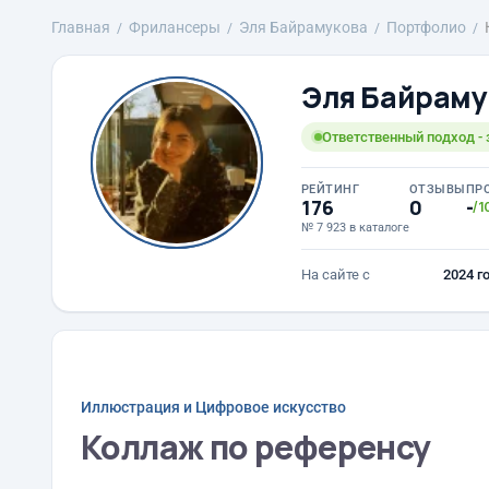
Главная
Фрилансеры
Эля Байрамукова
Портфолио
Эля Байраму
Ответственный подход - 
РЕЙТИНГ
ОТЗЫВЫ
ПР
176
0
-
/1
№ 7 923 в каталоге
На сайте с
2024 г
Иллюстрация и Цифровое искусство
Коллаж по референсу