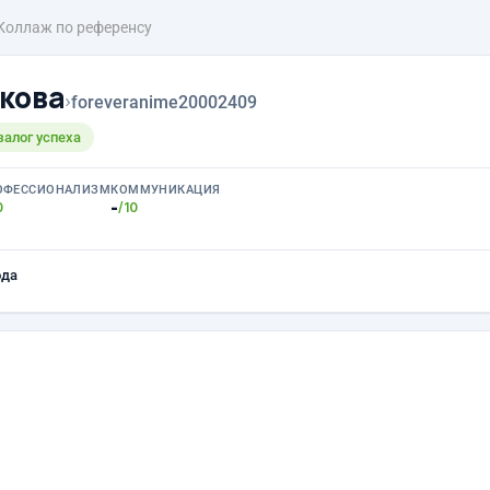
Коллаж по референсу
кова
›
foreveranime20002409
залог успеха
ОФЕССИОНАЛИЗМ
КОММУНИКАЦИЯ
-
0
/10
ода