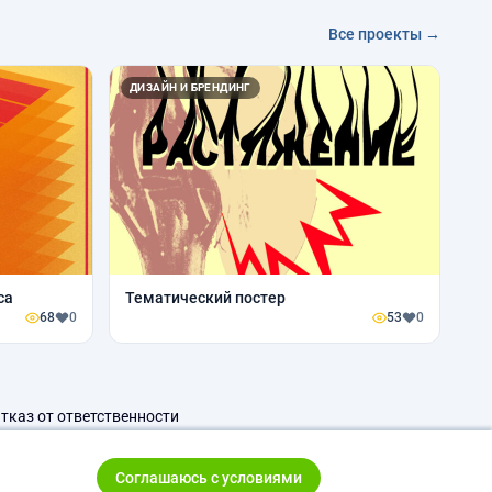
Все проекты →
ДИЗАЙН И БРЕНДИНГ
са
Тематический постер
68
0
53
0
тказ от ответственности
Соглашаюсь с условиями