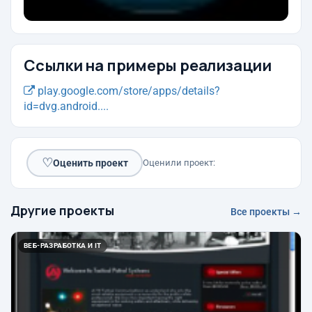
Ссылки на примеры реализации
play.google.com/store/apps/details?
id=dvg.android....
♡
Оценить проект
Оценили проект:
Другие проекты
Все проекты →
ВЕБ-РАЗРАБОТКА И IT