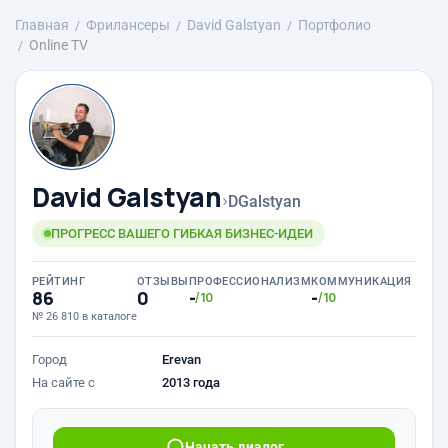
Главная
Фрилансеры
David Galstyan
Портфолио
Online TV
David Galstyan
›
DGalstyan
ПРОГРЕСС ВАШЕГО ГИБКАЯ БИЗНЕС-ИДЕИ
РЕЙТИНГ
ОТЗЫВЫ
ПРОФЕССИОНАЛИЗМ
КОММУНИКАЦИЯ
86
0
-
-
/10
/10
№ 26 810 в каталоге
Город
Erevan
На сайте с
2013 года
Начать диалог