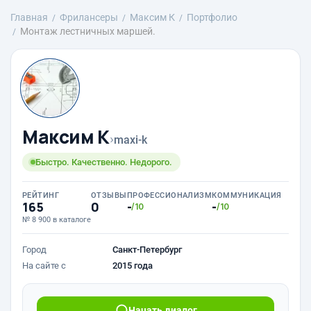
Главная
Фрилансеры
Максим К
Портфолио
Монтаж лестничных маршей.
Максим К
›
maxi-k
Быстро. Качественно. Недорого.
РЕЙТИНГ
ОТЗЫВЫ
ПРОФЕССИОНАЛИЗМ
КОММУНИКАЦИЯ
165
0
-
-
/10
/10
№ 8 900 в каталоге
Город
Санкт-Петербург
На сайте с
2015 года
Начать диалог