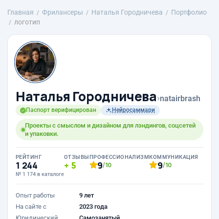
Главная
Фрилансеры
Наталья Городничева
Портфолио
логотип
Наталья Городничева
›
natairbrash
Паспорт верифицирован
Нейросаммари
Проекты с смыслом и дизайном для лэндингов, соцсетей
и упаковки.
РЕЙТИНГ
ОТЗЫВЫ
ПРОФЕССИОНАЛИЗМ
КОММУНИКАЦИЯ
1 244
5
9
9
/10
/10
№ 1 174 в каталоге
Опыт работы
9 лет
На сайте с
2023 года
Юридический
Самозанятый