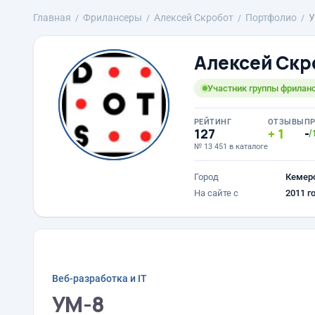
Главная
Фрилансеры
Алексей Скробот
Портфолио
У
Алексей Скр
Участник группы фриланс
РЕЙТИНГ
ОТЗЫВЫ
П
127
1
-
/
№ 13 451 в каталоге
Город
Кемер
На сайте с
2011 г
Веб-разработка и IT
УМ-8