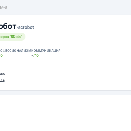
М-8
обот
›
scrobot
еров "5Dots"
РОФЕССИОНАЛИЗМ
КОММУНИКАЦИЯ
-
10
/10
ово
ода