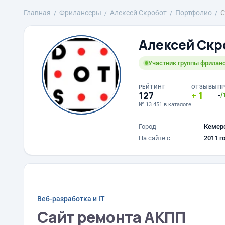
Главная
Фрилансеры
Алексей Скробот
Портфолио
С
Алексей Скр
Участник группы фриланс
РЕЙТИНГ
ОТЗЫВЫ
П
127
1
-
/
№ 13 451 в каталоге
Город
Кемер
На сайте с
2011 г
Веб-разработка и IT
Сайт ремонта АКПП