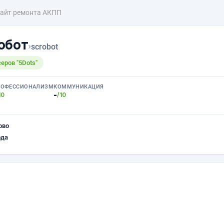
айт ремонта АКПП
обот
›
scrobot
еров "5Dots"
РОФЕССИОНАЛИЗМ
КОММУНИКАЦИЯ
-
10
/10
ово
ода