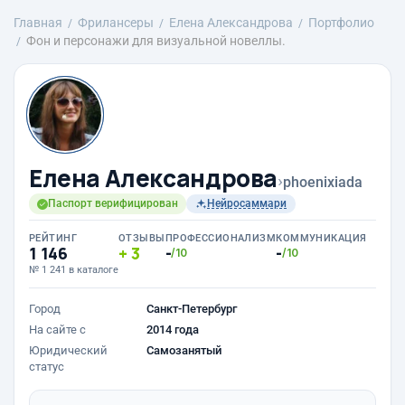
Главная
Фрилансеры
Елена Александрова
Портфолио
Фон и персонажи для визуальной новеллы.
Елена Александрова
›
phoenixiada
Паспорт верифицирован
Нейросаммари
РЕЙТИНГ
ОТЗЫВЫ
ПРОФЕССИОНАЛИЗМ
КОММУНИКАЦИЯ
1 146
3
-
-
/10
/10
№ 1 241 в каталоге
Город
Санкт-Петербург
На сайте с
2014 года
Юридический
Самозанятый
статус