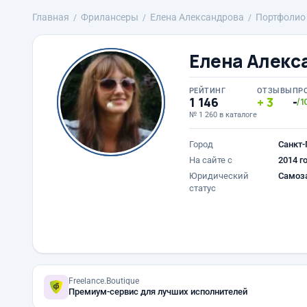
Главная
Фрилансеры
Елена Александрова
Портфолио
Елена Алекс
РЕЙТИНГ
ОТЗЫВЫ
ПР
1 146
3
-
/1
№ 1 260 в каталоге
Город
Санкт-
На сайте с
2014 г
Юридический
Самоз
статус
Freelance.Boutique
Премиум-сервис для лучших исполнителей