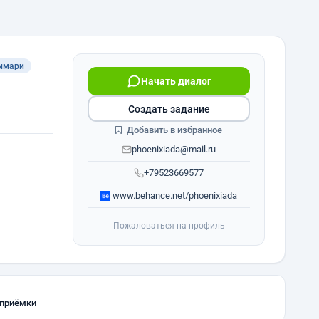
ммари
Начать диалог
Создать задание
Добавить в избранное
phoenixiada@mail.ru
+79523669577
www.behance.net/phoenixiada
Пожаловаться на профиль
 приёмки