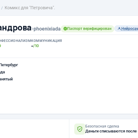
Комикс для "Петровича".
андрова
›
phoenixiada
Паспорт верифицирован
Нейроса
ОФЕССИОНАЛИЗМ
КОММУНИКАЦИЯ
-
0
/10
Петербург
ода
анятый
Безопасная сделка
Деньги списываются после