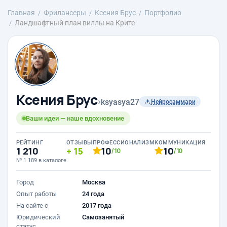
Главная
Фрилансеры
Ксения Брус
Портфолио
Ландшафтный план виллы на Крите
Ксения Брус
›
ksyasya27
Нейросаммари
Ваши идеи — наше вдохновение
РЕЙТИНГ
ОТЗЫВЫ
ПРОФЕССИОНАЛИЗМ
КОММУНИКАЦИЯ
1 210
15
10
10
/10
/10
№ 1 189 в каталоге
Город
Москва
Опыт работы
24 года
На сайте с
2017 года
Юридический
Самозанятый
статус