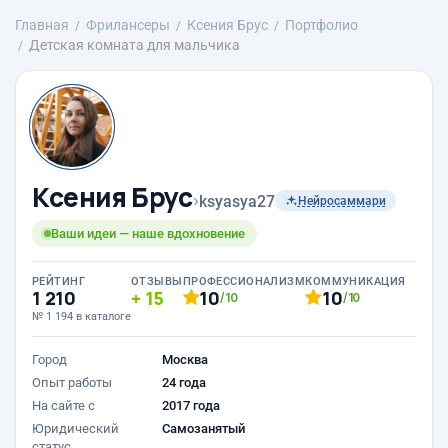
Главная
Фрилансеры
Ксения Брус
Портфолио
Детская комната для мальчика
Ксения Брус
›
ksyasya27
Нейросаммари
Ваши идеи — наше вдохновение
РЕЙТИНГ
ОТЗЫВЫ
ПРОФЕССИОНАЛИЗМ
КОММУНИКАЦИЯ
1 210
15
10
10
/10
/10
№ 1 194 в каталоге
Город
Москва
Опыт работы
24 года
На сайте с
2017 года
Юридический
Самозанятый
статус