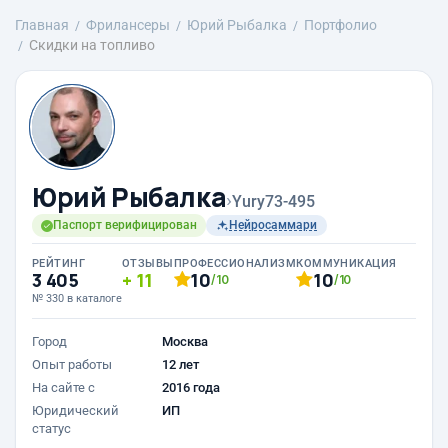
Главная
Фрилансеры
Юрий Рыбалка
Портфолио
Скидки на топливо
Юрий Рыбалка
›
Yury73-495
Паспорт верифицирован
Нейросаммари
РЕЙТИНГ
ОТЗЫВЫ
ПРОФЕССИОНАЛИЗМ
КОММУНИКАЦИЯ
3 405
11
10
10
/10
/10
№ 330 в каталоге
Город
Москва
Опыт работы
12 лет
На сайте с
2016 года
Юридический
ИП
статус