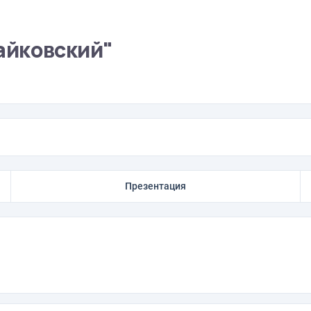
айковский"
Презентация