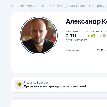
Главная
Фрилансеры
Александр Кейтанов
Портфолио
Александр К
РЕЙТИНГ
ОТЗЫВЫ
ПРО
2 011
47
-
/10
№ 911 в каталоге
На сайте с
2011 г
Freelance.Boutique
Премиум-сервис для лучших исполнителей