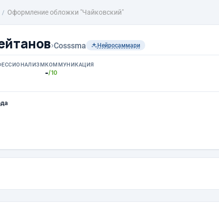
Оформление обложки "Чайковский"
ейтанов
›
Cosssma
Нейросаммари
ФЕССИОНАЛИЗМ
КОММУНИКАЦИЯ
-
/10
ода