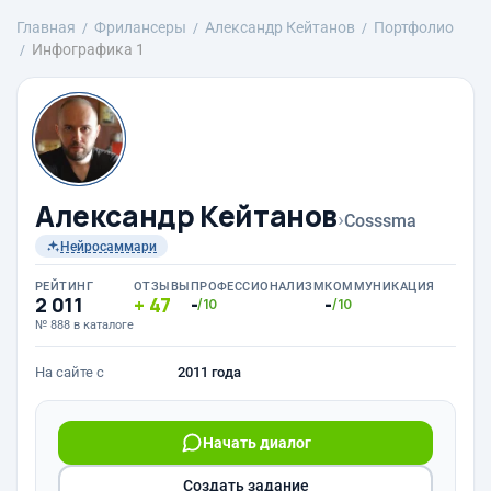
Главная
Фрилансеры
Александр Кейтанов
Портфолио
Инфографика 1
Александр Кейтанов
›
Cosssma
Нейросаммари
РЕЙТИНГ
ОТЗЫВЫ
ПРОФЕССИОНАЛИЗМ
КОММУНИКАЦИЯ
2 011
47
-
-
/10
/10
№ 888 в каталоге
На сайте с
2011 года
Начать диалог
Создать задание