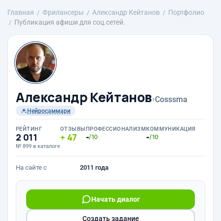
Главная
Фрилансеры
Александр Кейтанов
Портфолио
Публикация афиши для соц.сетей.
Александр Кейтанов
›
Cosssma
Нейросаммари
РЕЙТИНГ
ОТЗЫВЫ
ПРОФЕССИОНАЛИЗМ
КОММУНИКАЦИЯ
2 011
47
-
-
/10
/10
№ 899 в каталоге
На сайте с
2011 года
Начать диалог
Создать задание