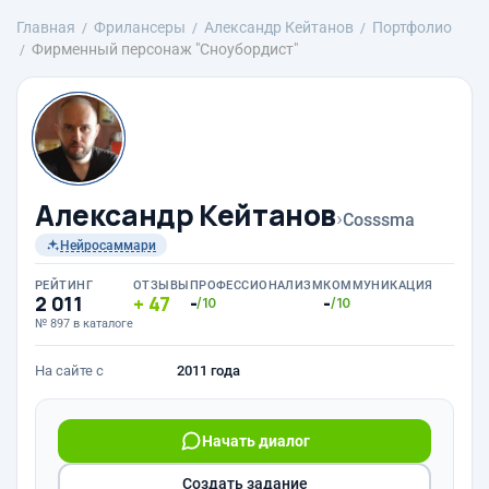
Главная
Фрилансеры
Александр Кейтанов
Портфолио
Фирменный персонаж "Сноубордист"
Александр Кейтанов
›
Cosssma
Нейросаммари
РЕЙТИНГ
ОТЗЫВЫ
ПРОФЕССИОНАЛИЗМ
КОММУНИКАЦИЯ
2 011
47
-
-
/10
/10
№ 897 в каталоге
На сайте с
2011 года
Начать диалог
Создать задание