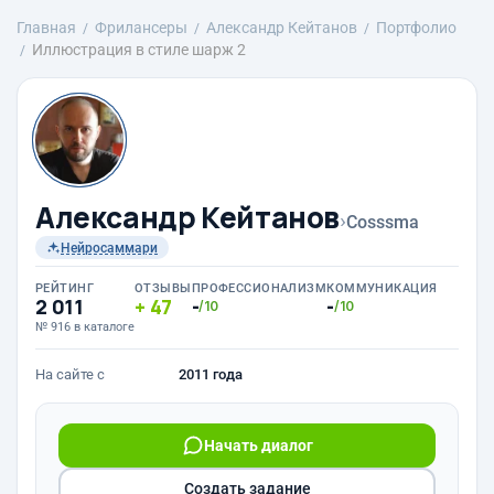
Главная
Фрилансеры
Александр Кейтанов
Портфолио
Иллюстрация в стиле шарж 2
Александр Кейтанов
›
Cosssma
Нейросаммари
РЕЙТИНГ
ОТЗЫВЫ
ПРОФЕССИОНАЛИЗМ
КОММУНИКАЦИЯ
2 011
47
-
-
/10
/10
№ 916 в каталоге
На сайте с
2011 года
Начать диалог
Создать задание