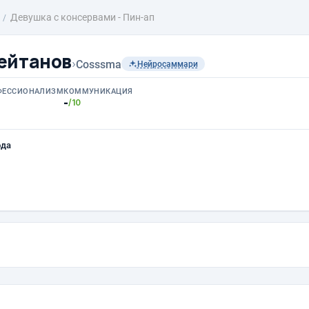
Девушка с консервами - Пин-ап
ейтанов
›
Cosssma
Нейросаммари
ФЕССИОНАЛИЗМ
КОММУНИКАЦИЯ
-
/10
ода