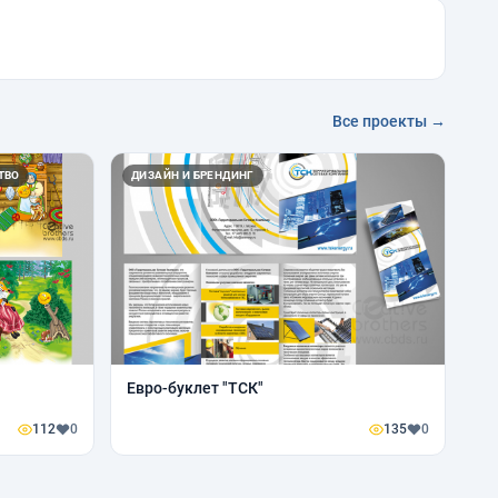
Все проекты →
ТВО
ДИЗАЙН И БРЕНДИНГ
Евро-буклет "ТСК"
112
0
135
0