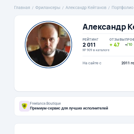
Главная
Фрилансеры
Александр Кейтанов
Портфолио
Александр К
РЕЙТИНГ
ОТЗЫВЫ
ПРО
2 011
47
-
/10
№ 909 в каталоге
На сайте с
2011 г
Freelance.Boutique
Премиум-сервис для лучших исполнителей