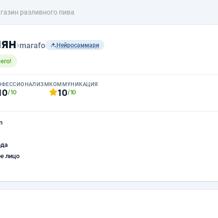
газин разливного пива
чян
›
marafo
Нейросаммари
его!
ОФЕССИОНАЛИЗМ
КОММУНИКАЦИЯ
10
10
/10
/10
n
ода
е лицо