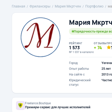
Главная
Фрилансеры
Mария Мкртчян
Портфолио
ма
Mария Мкрт
Порядочность-прежде вс
РЕЙТИНГ
ОТЗЫВЫ
ПР
1 573
74
№ 1 037 в каталоге
Город
Yereva
Опыт работы
25 лет
На сайте с
2013 г
Юридический
Частно
статус
Freelance.Boutique
Премиум-сервис для лучших исполнителей