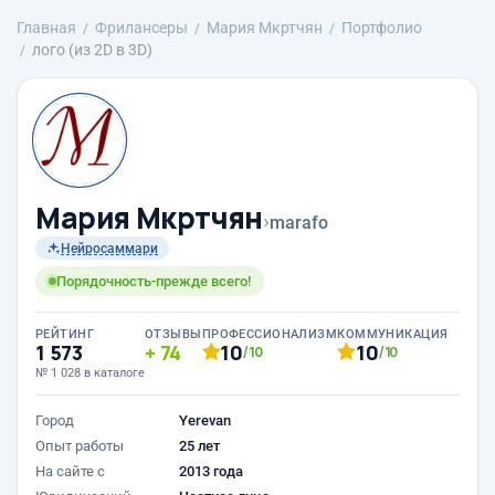
Главная
Фрилансеры
Mария Мкртчян
Портфолио
лого (из 2D в 3D)
Mария Мкртчян
›
marafo
Нейросаммари
Порядочность-прежде всего!
РЕЙТИНГ
ОТЗЫВЫ
ПРОФЕССИОНАЛИЗМ
КОММУНИКАЦИЯ
1 573
74
10
10
/10
/10
№ 1 028 в каталоге
Город
Yerevan
Опыт работы
25 лет
На сайте с
2013 года