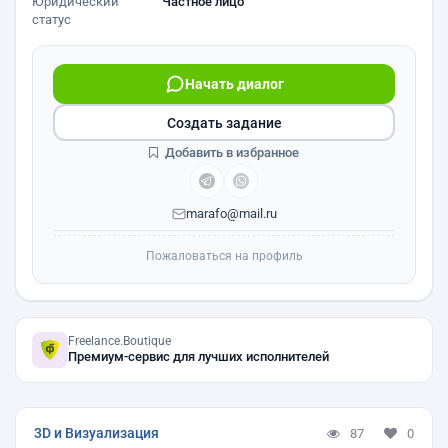
Юридический
Частное лицо
статус
Начать диалог
Создать задание
Добавить в избранное
marafo@mail.ru
Пожаловаться на профиль
Freelance.Boutique
Премиум-сервис для лучших исполнителей
3D и Визуализация
87
0