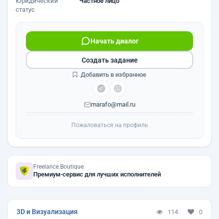
Юридический
Частное лицо
статус
Начать диалог
Создать задание
Добавить в избранное
marafo@mail.ru
Пожаловаться на профиль
Freelance.Boutique
Премиум-сервис для лучших исполнителей
3D и Визуализация
114
0