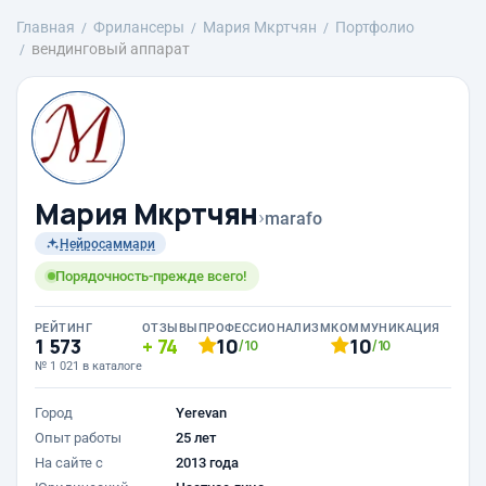
Главная
Фрилансеры
Mария Мкртчян
Портфолио
вендинговый аппарат
Mария Мкртчян
›
marafo
Нейросаммари
Порядочность-прежде всего!
РЕЙТИНГ
ОТЗЫВЫ
ПРОФЕССИОНАЛИЗМ
КОММУНИКАЦИЯ
1 573
74
10
10
/10
/10
№ 1 021 в каталоге
Город
Yerevan
Опыт работы
25 лет
На сайте с
2013 года