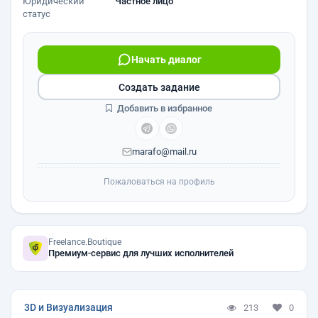
Юридический
Частное лицо
статус
Начать диалог
Создать задание
Добавить в избранное
marafo@mail.ru
Пожаловаться на профиль
Freelance.Boutique
Премиум-сервис для лучших исполнителей
3D и Визуализация
213
0