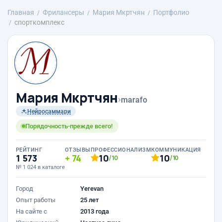
Главная
Фрилансеры
Mария Мкртчян
Портфолио
спорткомплекс
Mария Мкртчян
›
marafo
Нейросаммари
Порядочность-прежде всего!
РЕЙТИНГ
ОТЗЫВЫ
ПРОФЕССИОНАЛИЗМ
КОММУНИКАЦИЯ
1 573
74
10
10
/10
/10
№ 1 024 в каталоге
Город
Yerevan
Опыт работы
25 лет
На сайте с
2013 года