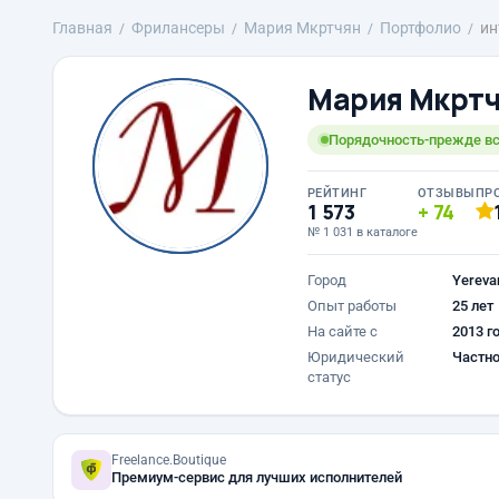
Главная
Фрилансеры
Mария Мкртчян
Портфолио
ин
Mария Мкрт
Порядочность-прежде вс
РЕЙТИНГ
ОТЗЫВЫ
ПР
1 573
74
№ 1 031 в каталоге
Город
Yereva
Опыт работы
25 лет
На сайте с
2013 г
Юридический
Частно
статус
Freelance.Boutique
Премиум-сервис для лучших исполнителей