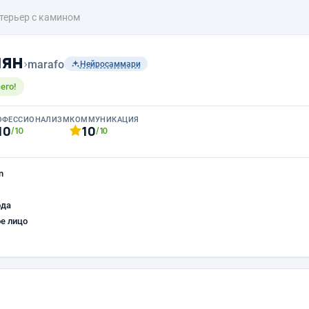
терьер с камином
чян
›
marafo
Нейросаммари
его!
ОФЕССИОНАЛИЗМ
КОММУНИКАЦИЯ
10
10
/10
/10
n
ода
е лицо