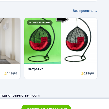
Все проекты →
ФОТО И КОНТЕНТ
Обтравка
141
0
218
0
тказ от ответственности