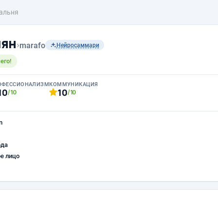
альня
чян
›
marafo
Нейросаммари
его!
ОФЕССИОНАЛИЗМ
КОММУНИКАЦИЯ
10
10
/10
/10
n
ода
е лицо