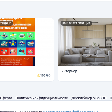
РЕНДИНГ
3D И ВИЗУАЛИЗАЦИЯ
интерьер
195
0
Оферта
Политика конфиденциальности
Дисклеймер о ЗоЗПП
О
глашаетесь с условиями
использования файлов cookie