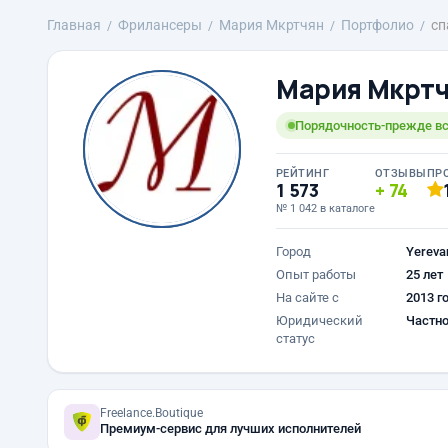
Главная
Фрилансеры
Mария Мкртчян
Портфолио
сп
Mария Мкрт
Порядочность-прежде вс
РЕЙТИНГ
ОТЗЫВЫ
ПР
1 573
74
№ 1 042 в каталоге
Город
Yereva
Опыт работы
25 лет
На сайте с
2013 г
Юридический
Частно
статус
Freelance.Boutique
Премиум-сервис для лучших исполнителей