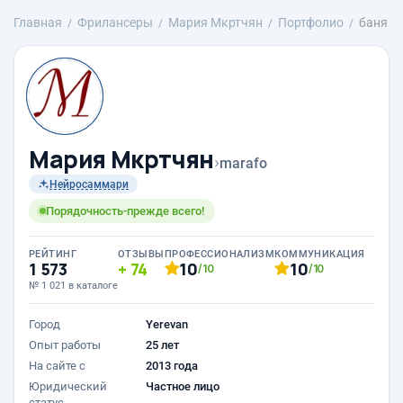
Главная
Фрилансеры
Mария Мкртчян
Портфолио
баня
Mария Мкртчян
›
marafo
Нейросаммари
Порядочность-прежде всего!
РЕЙТИНГ
ОТЗЫВЫ
ПРОФЕССИОНАЛИЗМ
КОММУНИКАЦИЯ
1 573
74
10
10
/10
/10
№ 1 021 в каталоге
Город
Yerevan
Опыт работы
25 лет
На сайте с
2013 года
Юридический
Частное лицо
статус