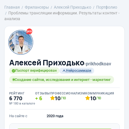
Главная
Фрилансеры
Алексей Приходько
Портфолио
Проблемы трансляции информации. Результаты контент -
анализа
Алексей Приходько
›
prikhodkoav
Паспорт верифицирован
Нейросаммари
Создание сайтов, исследования и интернет - маркетинг
РЕЙТИНГ
ОТЗЫВЫ
ПРОФЕССИОНАЛИЗМ
КОММУНИКАЦИЯ
6 770
6
10
10
/10
/10
№ 180 в каталоге
На сайте с
2020 года