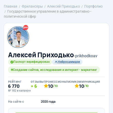
Главная
Фрилансеры
Алексей Приходько
Портфолио
Государственное управление в административно -
политической сфер
Алексей Приходько
›
prikhodkoav
Паспорт верифицирован
Нейросаммари
Создание сайтов, исследования и интернет - маркетинг
РЕЙТИНГ
ОТЗЫВЫ
ПРОФЕССИОНАЛИЗМ
КОММУНИКАЦИЯ
6 770
6
10
10
/10
/10
№ 182 в каталоге
На сайте с
2020 года