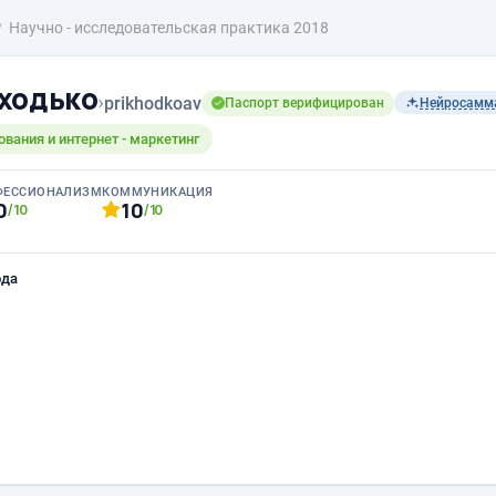
Научно - исследовательская практика 2018
ходько
›
prikhodkoav
Паспорт верифицирован
Нейросамм
ования и интернет - маркетинг
ФЕССИОНАЛИЗМ
КОММУНИКАЦИЯ
0
10
/10
/10
ода