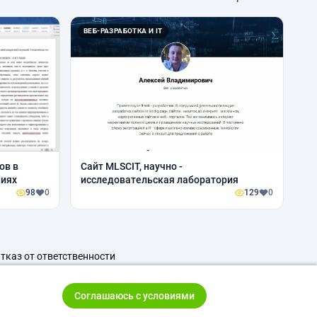
ВЕБ-РАЗРАБОТКА И IT
ов в
Сайт MLSCIT, научно -
ниях
исследовательская лаборатория
98
0
129
0
тказ от ответственности
Соглашаюсь с условиями