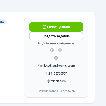
ари
Начать диалог
Создать задание
Добавить в избранное
prikhodkoavl@gmail.com
89155760597
mlscit.com
Пожаловаться на профиль