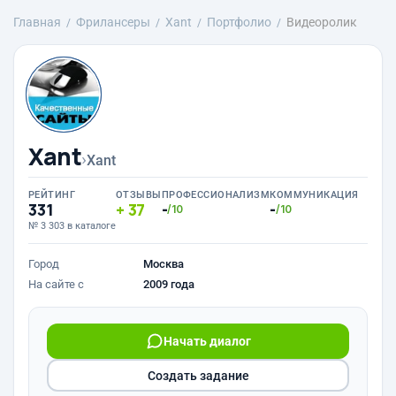
Главная
Фрилансеры
Xant
Портфолио
Видеоролик
Xant
›
Xant
РЕЙТИНГ
ОТЗЫВЫ
ПРОФЕССИОНАЛИЗМ
КОММУНИКАЦИЯ
331
37
-
-
/10
/10
№ 3 303 в каталоге
Город
Москва
На сайте с
2009 года
Начать диалог
Создать задание