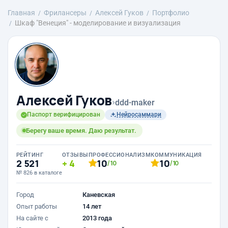
Главная
Фрилансеры
Алексей Гуков
Портфолио
Шкаф "Венеция" - моделирование и визуализация
Алексей Гуков
›
ddd-maker
Паспорт верифицирован
Нейросаммари
Берегу ваше время. Даю результат.
РЕЙТИНГ
ОТЗЫВЫ
ПРОФЕССИОНАЛИЗМ
КОММУНИКАЦИЯ
2 521
4
10
10
/10
/10
№ 826 в каталоге
Город
Каневская
Опыт работы
14 лет
На сайте с
2013 года