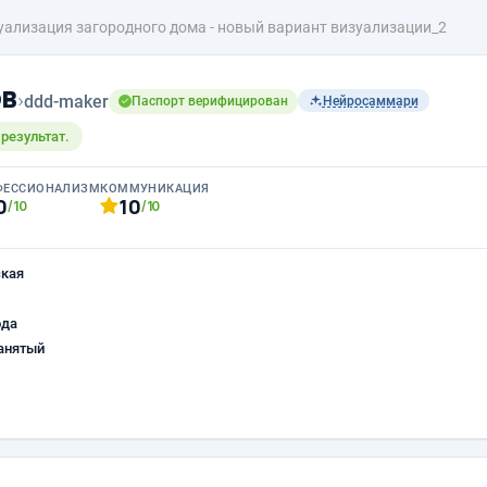
уализация загородного дома - новый вариант визуализации_2
ов
›
ddd-maker
Паспорт верифицирован
Нейросаммари
результат.
ФЕССИОНАЛИЗМ
КОММУНИКАЦИЯ
0
10
/10
/10
ская
ода
анятый