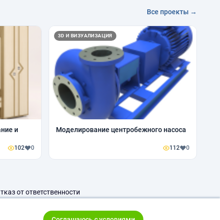
Все проекты →
3D И ВИЗУАЛИЗАЦИЯ
ние и
Моделирование центробежного насоса
102
0
112
0
тказ от ответственности
Соглашаюсь с условиями