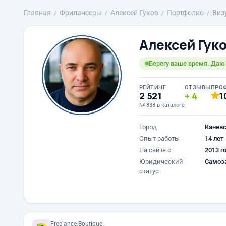
Главная
Фрилансеры
Алексей Гуков
Портфолио
Виз
Алексей Гук
Берегу ваше время. Даю 
РЕЙТИНГ
ОТЗЫВЫ
ПРО
2 521
4
1
№ 838 в каталоге
Город
Канев
Опыт работы
14 лет
На сайте с
2013 г
Юридический
Самоз
статус
Freelance.Boutique