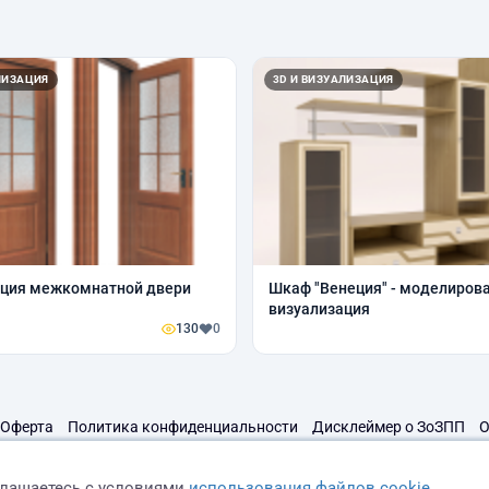
ЛИЗАЦИЯ
3D И ВИЗУАЛИЗАЦИЯ
ация межкомнатной двери
Шкаф "Венеция" - моделирова
визуализация
130
0
Оферта
Политика конфиденциальности
Дисклеймер о ЗоЗПП
О
глашаетесь с условиями
использования файлов cookie