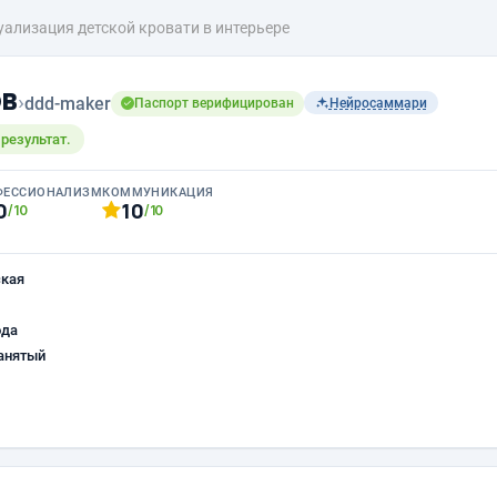
уализация детской кровати в интерьере
ов
›
ddd-maker
Паспорт верифицирован
Нейросаммари
результат.
ФЕССИОНАЛИЗМ
КОММУНИКАЦИЯ
0
10
/10
/10
ская
ода
анятый