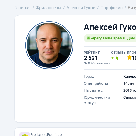
Главная
Фрилансеры
Алексей Гуков
Портфолио
Виз
Алексей Гук
Берегу ваше время. Даю 
РЕЙТИНГ
ОТЗЫВЫ
ПРО
2 521
4
1
№ 837 в каталоге
Город
Канев
Опыт работы
14 лет
На сайте с
2013 г
Юридический
Самоз
статус
Freelance.Boutique