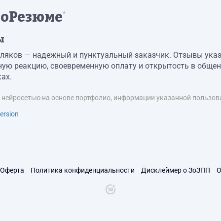
оРезюме
*
ы
ляков — надежный и пунктуальный заказчик. Отзывы указы
ную реакцию, своевременную оплату и открытость в общен
ах.
я нейросетью на основе портфолио, информации указанной пользова
ersion
Оферта
Политика конфиденциальности
Дисклеймер о ЗоЗПП
О