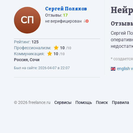
Нейр
Сергей Поляков
Отзывы:
17
не верифицирован
Отзыв
Сергей По
оператив
Рейтинг:
125
недостатк
Профессионализм:
10
Коммуникация:
10
* создаетс
Россия, Сочи
Был на сайте:
2026-04-07 в 22:07
english v
© 2026 freelance.ru
Сервисы
Помощь
Поиск
Правила