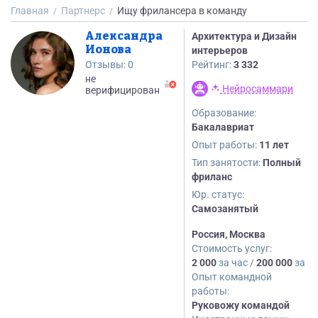
Главная
Партнерс
Ищу фрилансера в команду
Александра
Архитектура и Дизайн
Ионова
интерьеров
Отзывы:
0
Рейтинг:
3 332
не
Нейросаммари
верифицирован
Образование:
Бакалавриат
Опыт работы:
11 лет
Тип занятости:
Полный
фриланс
Юр. статус:
Самозанятый
Россия, Москва
Стоимость услуг:
2 000
за час /
200 000
за м
Опыт командной
работы:
Руковожу командой